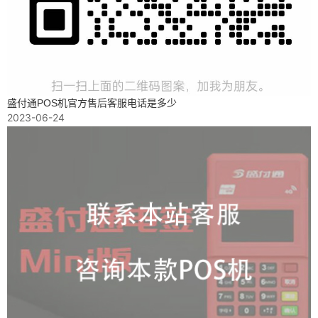
盛付通POS机官方售后客服电话是多少
2023-06-24