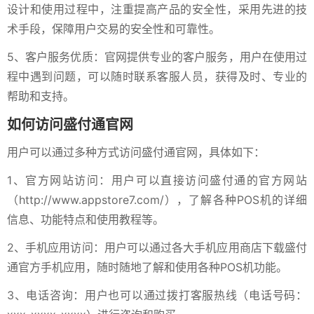
设计和使用过程中，注重提高产品的安全性，采用先进的技
术手段，保障用户交易的安全性和可靠性。
5、客户服务优质：官网提供专业的客户服务，用户在使用过
程中遇到问题，可以随时联系客服人员，获得及时、专业的
帮助和支持。
如何访问盛付通官网
用户可以通过多种方式访问盛付通官网，具体如下：
1、官方网站访问：用户可以直接访问盛付通的官方网站
（http://www.appstore7.com/），了解各种POS机的详细
信息、功能特点和使用教程等。
2、手机应用访问：用户可以通过各大手机应用商店下载盛付
通官方手机应用，随时随地了解和使用各种POS机功能。
3、电话咨询：用户也可以通过拨打客服热线（电话号码：