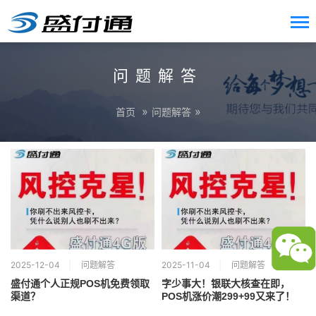
问题解答
»
»
首页
问题解答
2025-12-04
问题解答
2025-11-04
问题解答
盛付通个人正规POS机免费领取
字少事大！银联大核查在即，
渠道？
POS机涨价潮299+99又来了！