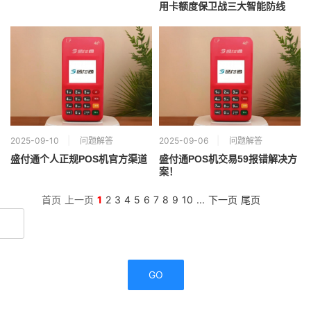
用卡额度保卫战三大智能防线
2025-09-10
问题解答
2025-09-06
问题解答
盛付通个人正规POS机官方渠道
盛付通POS机交易59报错解决方
案！
首页
上一页
1
2
3
4
5
6
7
8
9
10
...
下一页
尾页