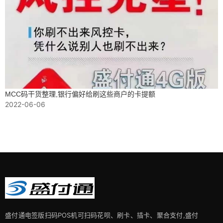
MCC码干货整理,银行偏好给刷这些商户的卡提额
2022-06-06
盛付通电签版扫码POS机可扫码花呗、刷卡、插卡、聚合支付,盛付