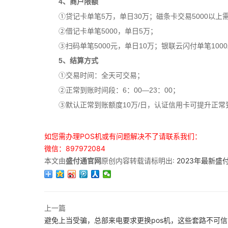
4、商户限额
①贷记卡单笔5万，单日30万；磁条卡交易5000以上
②借记卡单笔5000，单日5万；
③扫码单笔5000元，单日10万；银联云闪付单笔100
5、结算方式
①交易时间：全天可交易；
②正常到账时间段：6：00—23：00；
③默认正常到账额度10万/日，认证信用卡可提升正常到
如您需办理POS机或有问题解决不了请联系我们：
微信：897972084
本文由
盛付通官网
原创内容转载请标明出:
2023年最新盛
上一篇
避免上当受骗，总部来电要求更换pos机，这些套路不可信