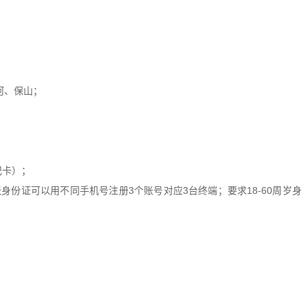
河、保山；
卡）；
证可以用不同手机号注册3个账号对应3台终端；要求18-60周岁身