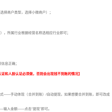
有选择商户类型，选择小微商户）；
字），所属行业根据经营名称选相应行业即可；
照信息正确；
认证和人脸认证必须做，否则会出现钱不到账的情况】
方式——手动体现（合并到账）/自动提现，如果想要合并到账，即可改成
—输入金额——点击“提现”即可。