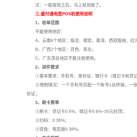
注：一般提现之后，马上就到账了。
三.盛付通电签POS机使用说明
1、收单范围
不能使用地区：
A、云南6个地区：临沧、德宏、普洱、西双版纳、红
B、广西2个地区：百色、崇左；
C、广东茂名地区不能注册使用。
2、进件要求
①基本要求：手机号、身份证、银行卡（借记卡和贷记
②限制情况：一个手机号匹配一个账号1台终端，一张身份
份证；
3、刷卡费率
①刷卡：贷记卡0.6%、借记卡0.6%~30元封顶；
②扫码：0.38%；
③双免：电签版0.38%。