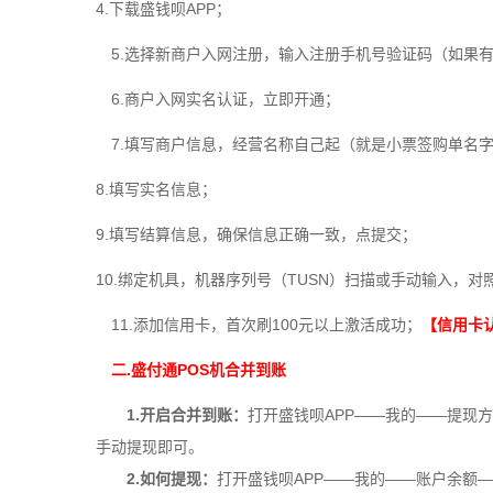
4.下载盛钱呗APP；
5.选择新商户入网注册，输入注册手机号验证码（如果
6.商户入网实名认证，立即开通；
7.填写商户信息，经营名称自己起（就是小票签购单名
8.填写实名信息；
9.填写结算信息，确保信息正确一致，点提交；
10.绑定机具，机器序列号（TUSN）扫描或手动输入，对
11.添加信用卡，首次刷100元以上激活成功；
【信用卡
二.盛付通POS机合并到账
1.开启合并到账：
打开盛钱呗APP——我的——提现
手动提现即可。
2.如何提现：
打开盛钱呗APP——我的——账户余额—