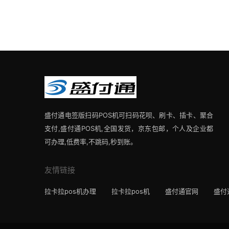
盛付通电签版扫码POS机可扫码花呗、刷卡、插卡、聚合
支付,盛付通POS机,全国发货，京东包邮，个人及企业都
可办理,低费率,不跳码,秒到账。
友情链接
拉卡拉pos机办理
拉卡拉pos机
盛付通官网
盛付