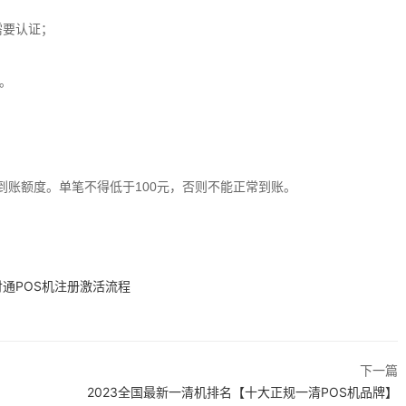
需要认证；
0。
账额度。单笔不得低于100元，否则不能正常到账。
付通POS机注册激活流程
下一篇
2023全国最新一清机排名【十大正规一清POS机品牌】