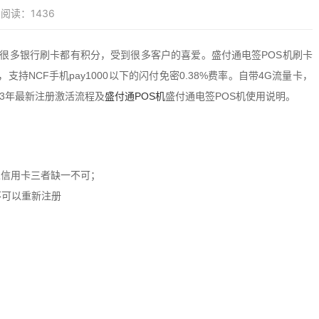
阅读：1436
为很多银行刷卡都有积分，受到很多客户的喜爱。盛付通电签POS机刷卡
，支持NCF手机pay1000以下的闪付免密0.38%费率。自带4G流量卡，
3年最新注册激活流程及
盛付通POS机
盛付通电签POS机使用说明。
信用卡三者缺一不可；
不可以重新注册