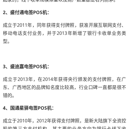
2、盛付通电签POS机：
成立于2011年，同年获得支付牌照，获准开展互联网支付、
移动电话支付业务，并于2013年新增了银行卡收单业务类
型。
3、盛迪嘉电签POS机：
成立于2013年，在2014年获得央行颁发的支付牌照，在广
东、广西地区的品牌知名度比较高，行业口碑一直都是很不
错的。
4、国通星驿电签POS机：
成立于2010年，2012年获得支付牌照，是新大陆旗下全资控
股的第三方支付机构，其主要的业务方向为银行卡线下收