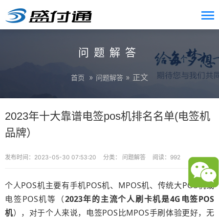
问题解答
»
» 正文
首页
问题解答
2023年十大靠谱电签pos机排名名单(电签机
品牌）
发布时间：2023-05-30 07:53:20
分类：
问题解答
阅读：992
个人POS机主要有手机POS机、MPOS机、传统大POS机或
电签POS机等（
2023年的主流个人刷卡机是4G电签POS
机
），对于个人来说，电签POS比MPOS手刷体验更好，无