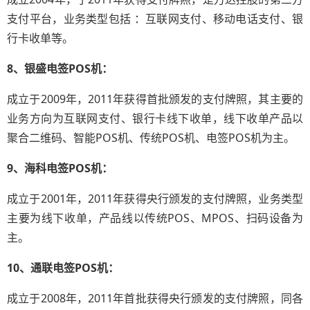
支付平台，业务类型包括 ：互联网支付、移动电话支付、银
行卡收单等。
8、银盛电签POS机：
成立于2009年，2011年获得首批颁发的支付牌照，其主要的
业务方向为互联网支付、银行卡线下收单，线下收单产品以
聚合二维码、智能POS机、传统POS机、电签POS机为主。
9、海科电签POS机：
成立于2001年，2011年获得央行颁发的支付牌照，业务类型
主要为线下收单，产品线以传统POS、MPOS、扫码设备为
主。
10、通联电签POS机：
成立于2008年，2011年首批获得央行颁发的支付牌照，同各