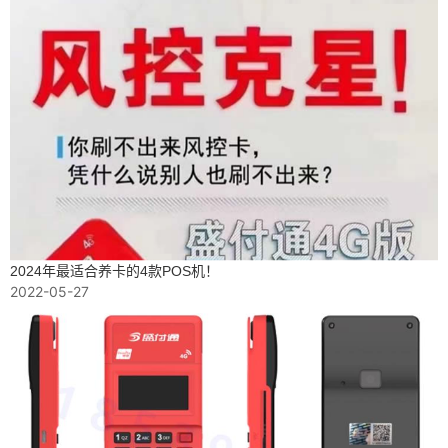
2024年最适合养卡的4款POS机！
2022-05-27