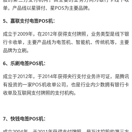
单，产品线以星驿付、星POS为主要品牌。
5、嘉联支付电签POS机：
成立于2009年，在2012年获得支付牌照，业务类型是线下银
行卡收单，主要产品线为电签机、智能机、传统机等，主要
品牌为立刷。
6、乐刷电签POS机：
成立于2012年，于2014年获得央行支付业务许可证，是腾讯
有投资的一家POS机收单公司，也是行业内少数拥有银行卡
收单及互联网支付牌照的支付机构。
7、快钱电签POS机：
成立2004年，于2011年获得支付牌照，是万达控股的第三方