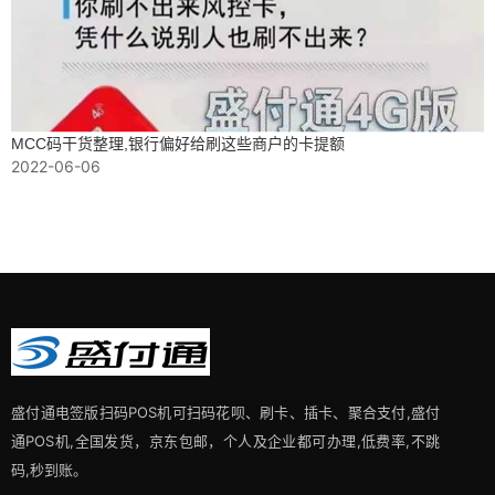
MCC码干货整理,银行偏好给刷这些商户的卡提额
2022-06-06
盛付通电签版扫码POS机可扫码花呗、刷卡、插卡、聚合支付,盛付
通POS机,全国发货，京东包邮，个人及企业都可办理,低费率,不跳
码,秒到账。