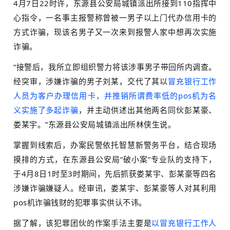
4月7日22时许，东源县公安局城镇派出所接到110指挥中
心指令，一名事主报警称曾被一男子以上门代办信用卡的
方式诈骗，现该名男子又一次来到报警人家中想再次实施
诈骗。
“接警后，我所立即组织警力将该涉事男子带回所内调查。
经突审，涉嫌诈骗的男子刘某，交代了其以
冒充银行工作
人员为客户办理信用卡，并推销所谓费率低的pos机为名
义实施了多起诈骗
，并主动供述出其他两名同伙彭某豪、
娄某宇。”东源县公安局城镇派出所林侠生说。
掌握到线索后，办案民警依托智慧新警务平台，结合现场
摸排的方式，在东源县公安局“破小案”专业队的支持下，
于4月8日1时至3时期间，先后抓获娄某宇、彭某豪等四名
涉嫌诈骗嫌疑人。经审讯，娄某宇、彭某豪等人对其利用
pos机诈骗钱财的犯罪事实供认不讳。
据了解，该犯罪团伙的作案手法主要是
以冒充银行工作人