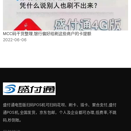
MCC码干货整理,银行偏好给刷这些商户的卡提额
2022-06-06
盛付通电签版扫码POS机可扫码花呗、刷卡、插卡、聚合支付,盛付
通POS机,全国发货，京东包邮，个人及企业都可办理,低费率,不跳
码,秒到账。