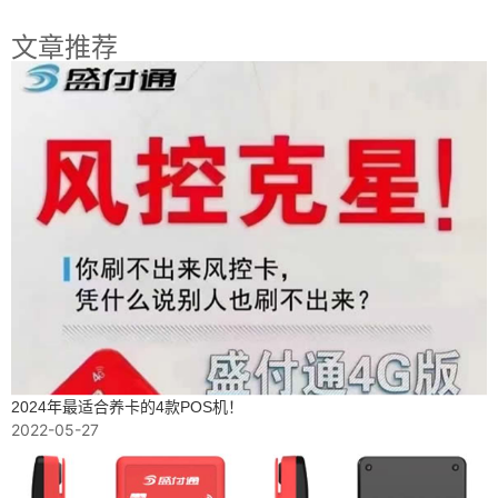
文章推荐
2024年最适合养卡的4款POS机！
2022-05-27