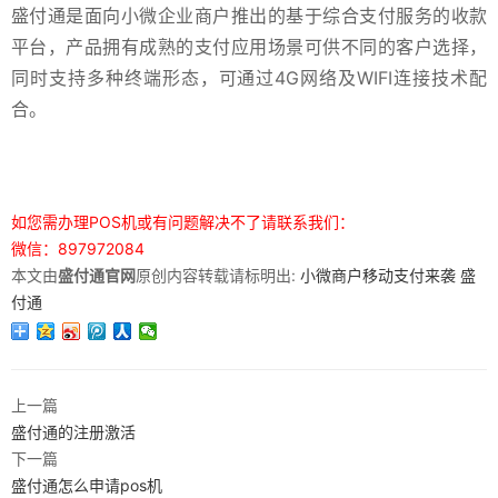
盛付通是面向小微企业商户推出的基于综合支付服务的收款
平台，产品拥有成熟的支付应用场景可供不同的客户选择，
同时支持多种终端形态，可通过4G网络及WIFI连接技术配
合。
如您需办理POS机或有问题解决不了请联系我们：
微信：897972084
本文由
盛付通官网
原创内容转载请标明出:
小微商户移动支付来袭 盛
付通
上一篇
盛付通的注册激活
下一篇
盛付通怎么申请pos机