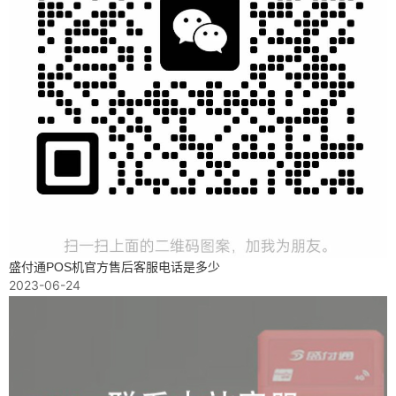
盛付通POS机官方售后客服电话是多少
2023-06-24