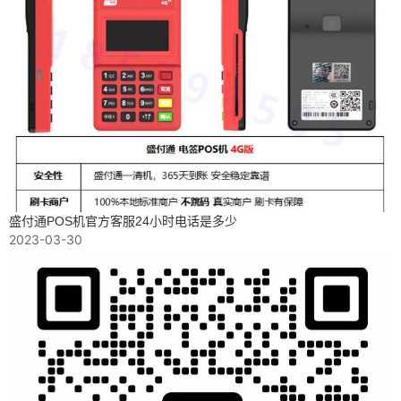
盛付通POS机官方客服24小时电话是多少
2023-03-30