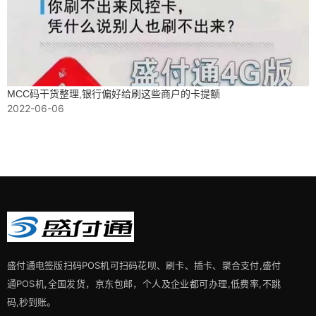
MCC码干货整理,银行偏好给刷这些商户的卡提额
2022-06-06
盛付通电签版扫码POS机可扫码花呗、刷卡、插卡、聚合支付,盛付
通POS机,全国发货，京东包邮，个人及企业都可办理,低费率,不跳
码,秒到账。