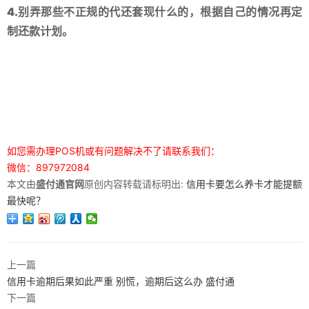
4.别弄那些不正规的代还套现什么的，根据自己的情况再定
制还款计划。
如您需办理POS机或有问题解决不了请联系我们：
微信：897972084
本文由
盛付通官网
原创内容转载请标明出:
信用卡要怎么养卡才能提额
最快呢？
上一篇
信用卡逾期后果如此严重 别慌，逾期后这么办 盛付通
下一篇