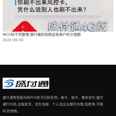
MCC码干货整理,银行偏好给刷这些商户的卡提额
2022-06-06
盛付通电签版扫码POS机可扫码花呗、刷卡、插卡、聚合支付,盛付
通POS机,全国发货，京东包邮，个人及企业都可办理,低费率,不跳
码,秒到账。