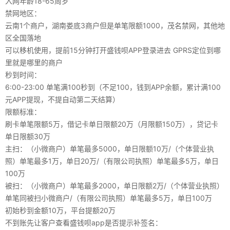
入网年龄18-65周岁
禁网地区：
云南1个商户，湖南娄底3商户但是单笔限额1000，茂名禁网，其他地
区全国落地
可以移机使用，提前15分钟打开盛钱呗APP登录进去 GPRS定位到哪
里就是哪里的商户
秒到时间：
6:00-23:00 单笔满100秒到（不足100，钱到APP余额，累计满100
元APP提现，不提自动第二天结算）
限额标准：
刷卡单笔限额5万，借记卡单日限额20万（月限额150万），贷记卡
单日限额30万
主扫：（小微商户）单笔最多5000，单日限额10万/（个体营业执
照）单笔最多1万，单日20万/（有限公司执照）单笔最多5万，单日
100万
被扫：（小微商户）单笔最多2000，单日限额2万/（个体营业执照）
单笔同被扫小微商户/（有限公司执照）单笔最多5万，单日100万
初始秒到金额10万，平台提额20万
不到账先让客户查看盛钱呗app是否提示补签名：