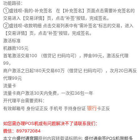
功能路径：
①盛钱呗-我的-补充签名 在【补充签名】页面点击需要补充签名的
交易进入【交易详情】页，点击“补签”按钮，完成签名。
②盛钱呗-收款明细 点击交易列表中有“需补签名”标志的交易，进入
【交易详情】页，点击“补签”按钮，完成签名。
激活标准
机器款105元
首笔激活交易100 （借贷记 扫码均可），押金99元，激活反代理
99，
商户激活之日起180天交易60万（借贷记 扫码均可），次月20日再反
代理99元
流量卡
流量卡商户激活30天内免费，一次扣36包一年
开代理平台需要资料：
银行
有效邮箱号 身份证正反 手机号 手持身份证
卡正反
如您需办理POS机或有问题解决不了请联系我们：
微信：897972084
本文由
盛付通官网
原创内容转载请标明出:
盛付通电签POS机限额多