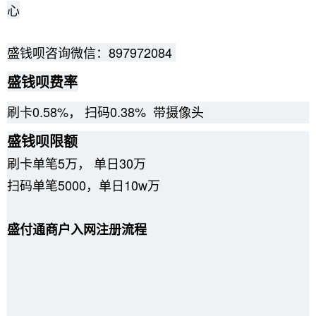
心
盛钱呗咨询微信：897972084
盛钱呗费率
刷卡0.58%， 扫码0.38% 带摄像头
盛钱呗限额
刷卡单笔5万， 单日30万
扫码单笔5000，单日10w万
盛付通商户入网注册流程