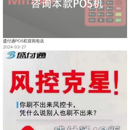
盛付通POS机官网电话
2024-03-27