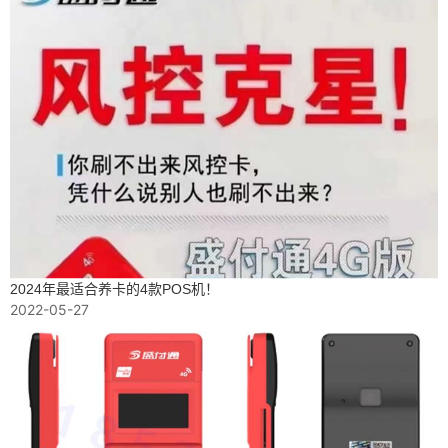
2024年最适合养卡的4款POS机！
2022-05-27