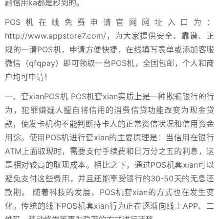
刷信用ka都是秒到的。
POS机在线免费申请官网网址入口为：
http://www.appstore7.com/，为大家提供安全、靠谱、正
规的一清POS机，申请方便快捷，在线填写表单或添加客服
微信（qfqpay）即可领取一台POS机，全国包邮，个人和商
户均可申请！
一、套xianPOS机 POS机套xian实质上是一种欺骗银行的行
为，犯罪嫌疑人擅自将信用的消费信贷功能改变为现金贷
款，使发卡机构不能判断持卡人的正常资信状况和信用资金
用途。使用POS机进行套xian的主要原理是：当信用在银行
ATM上面取现时，需要支付手续费和日万分之五的利息，这
是相对较高的取现成本。相比之下，通过POS机套xian可以
避免支付这些费用，并且还能享受银行的30-50天的无息还
款期。 随着科技的发展，POS机套xian的方式也在发生变
化。传统的线下POS机套xian行为正在逐渐向线上APP、二