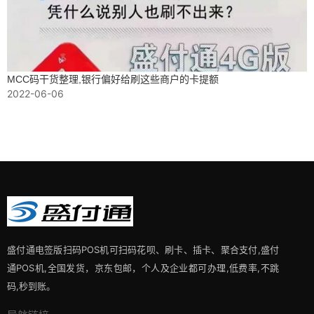
MCC码干货整理,银行偏好给刷这些商户的卡提额
2022-06-06
盛付通电签版扫码POS机可扫码花呗、刷卡、插卡、聚合支付,盛付
通POS机,全国发货，京东包邮，个人及企业都可办理,低费率,不跳
码,秒到账。