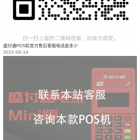
盛付通POS机官方售后客服电话是多少
2023-06-24