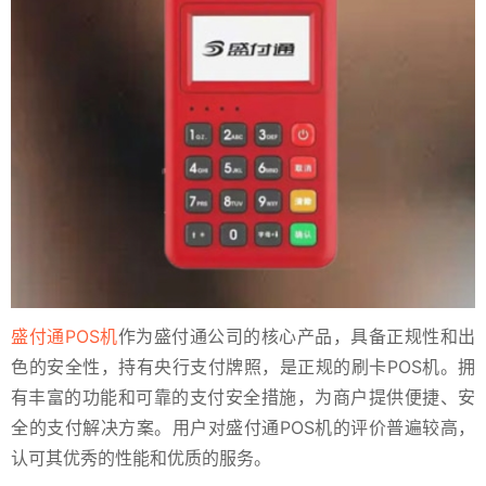
盛付通POS机
作为盛付通公司的核心产品，具备正规性和出
色的安全性，持有央行支付牌照，是正规的刷卡POS机。拥
有丰富的功能和可靠的支付安全措施，为商户提供便捷、安
全的支付解决方案。用户对盛付通POS机的评价普遍较高，
认可其优秀的性能和优质的服务。