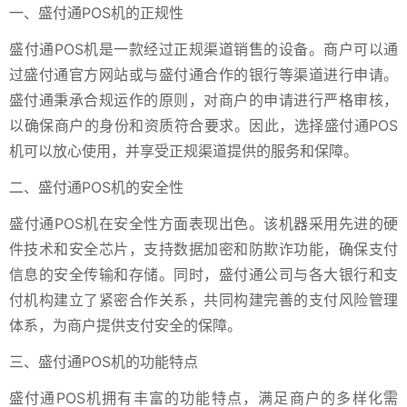
一、盛付通POS机的正规性
盛付通POS机是一款经过正规渠道销售的设备。商户可以通
过盛付通官方网站或与盛付通合作的银行等渠道进行申请。
盛付通秉承合规运作的原则，对商户的申请进行严格审核，
以确保商户的身份和资质符合要求。因此，选择盛付通POS
机可以放心使用，并享受正规渠道提供的服务和保障。
二、盛付通POS机的安全性
盛付通POS机在安全性方面表现出色。该机器采用先进的硬
件技术和安全芯片，支持数据加密和防欺诈功能，确保支付
信息的安全传输和存储。同时，盛付通公司与各大银行和支
付机构建立了紧密合作关系，共同构建完善的支付风险管理
体系，为商户提供支付安全的保障。
三、盛付通POS机的功能特点
盛付通POS机拥有丰富的功能特点，满足商户的多样化需