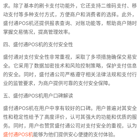
求。除了基本的刷卡支付功能外，它还支持二维码支付、移
动支付等多种支付方式，方便商户和消费者的选择。此外，
盛付通POS机还提供报表查询、对账功能等，帮助商户随时
掌握交易情况，提高管理效率。
四、盛付通POS机的支付安全性
盛付通对支付安全性非常重视，采取了多项措施确保交易安
全。它采用了数据加密技术和风险控制策略，保护支付信息
的安全。同时，盛付通公司严格遵守相关法律法规和支付行
业的监管要求，为商户提供可靠的支付安全保障。
五、盛付通POS机用户口碑解读
盛付通POS机在用户中享有较好的口碑。用户普遍对其安全
性和稳定性给予了高度评价，认可其强大的功能和优质的服
务。同时，用户也赞赏盛付通公司对支付安全的重视，认为
盛付通POS机
能够为他们提供安心便捷的支付体验。